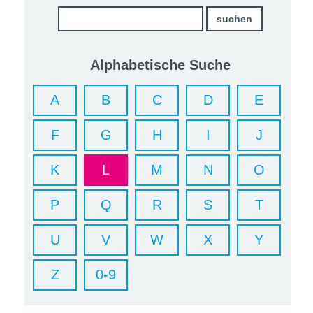
Alphabetische Suche
A
B
C
D
E
F
G
H
I
J
K
L
M
N
O
P
Q
R
S
T
U
V
W
X
Y
Z
0-9