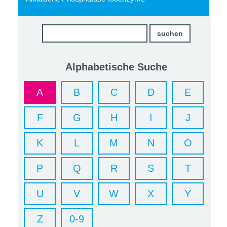
Alphabetische Suche
A
B
C
D
E
F
G
H
I
J
K
L
M
N
O
P
Q
R
S
T
U
V
W
X
Y
Z
0-9