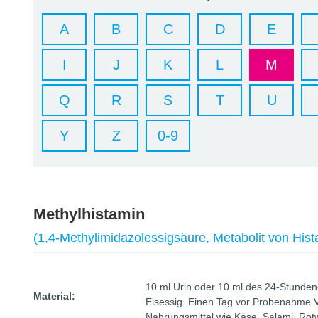
A
B
C
D
E
I
J
K
L
M
Q
R
S
T
U
Y
Z
0-9
Methylhistamin
(1,4-Methylimidazolessigsäure, Metabolit von Hist
10 ml Urin oder 10 ml des 24-Stunden
Material:
Eisessig. Einen Tag vor Probenahme Ve
Nahrungsmittel wie Käse, Salami, Rotw