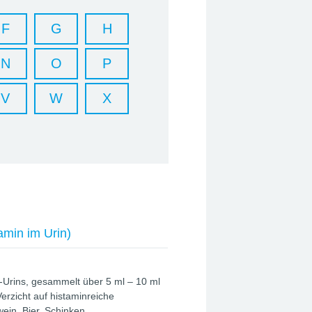
F
G
H
N
O
P
V
W
X
amin im Urin)
-Urins, gesammelt über 5 ml – 10 ml
rzicht auf histaminreiche
ein, Bier, Schinken.