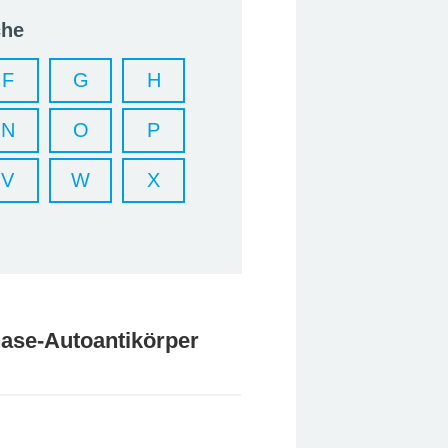
che
F
G
H
N
O
P
V
W
X
nase-Autoantikörper