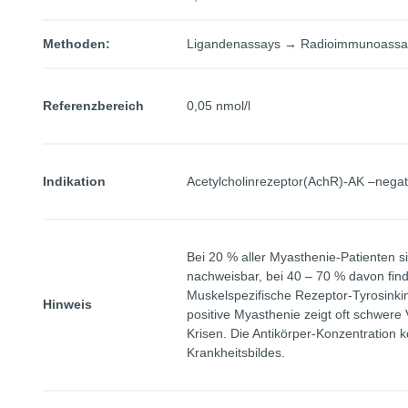
Methoden:
Ligandenassays → Radioimmunoassay
Referenzbereich
0,05 nmol/l
Indikation
Acetylcholinrezeptor(AchR)-AK –negat
Bei 20 % aller Myasthenie-Patienten s
nachweisbar, bei 40 – 70 % davon fin
Muskelspezifische Rezeptor-Tyrosink
Hinweis
positive Myasthenie zeigt oft schwere
Krisen. Die Antikörper-Konzentration k
Krankheitsbildes.