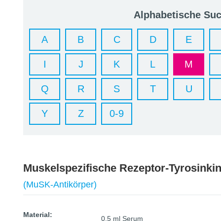
Alphabetische Su
A
B
C
D
E
I
J
K
L
M
Q
R
S
T
U
Y
Z
0-9
Muskelspezifische Rezeptor-Tyrosinki
(MuSK-Antikörper)
Material:
0,5 ml Serum