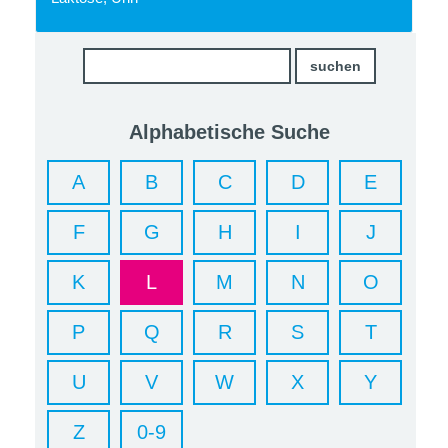
Alphabetische Suche
A
B
C
D
E
F
G
H
I
J
K
L
M
N
O
P
Q
R
S
T
U
V
W
X
Y
Z
0-9