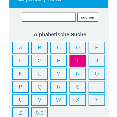
Alphabetische Suche
A
B
C
D
E
F
G
H
I
J
K
L
M
N
O
P
Q
R
S
T
U
V
W
X
Y
Z
0-9