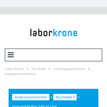
Labor Krone
Für Ärzte
Leistungsverzeichnis
Analysenverzeichnis
Analysenverzeichnis
»
Buchstabe
I
»
Immunglobuline, IgM im Urin