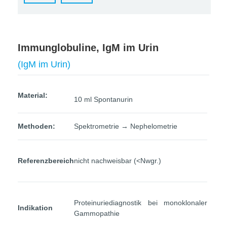
Immunglobuline, IgM im Urin
(IgM im Urin)
Material:
10 ml Spontanurin
Methoden:
Spektrometrie → Nephelometrie
Referenzbereich
nicht nachweisbar (<Nwgr.)
Proteinuriediagnostik bei monoklonaler
Indikation
Gammopathie