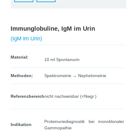
Immunglobuline, IgM im Urin
(IgM im Urin)
Material:
10 ml Spontanurin
Methoden:
Spektrometrie → Nephelometrie
Referenzbereich
nicht nachweisbar (<Nwgr.)
Proteinuriediagnostik bei monoklonaler
Indikation
Gammopathie