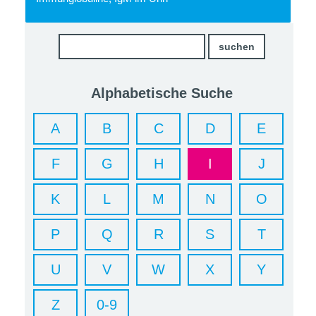
Alphabetische Suche
A
B
C
D
E
F
G
H
I
J
K
L
M
N
O
P
Q
R
S
T
U
V
W
X
Y
Z
0-9