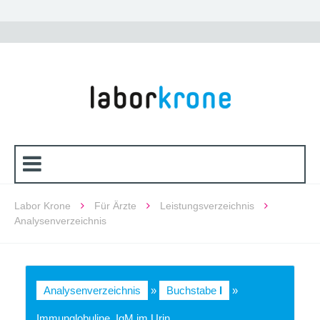
Labor Krone
Für Ärzte
Leistungsverzeichnis
Analysenverzeichnis
Analysenverzeichnis
»
Buchstabe
I
»
Immunglobuline, IgM im Urin