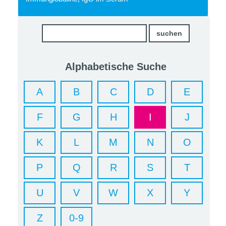
Alphabetische Suche
A
B
C
D
E
F
G
H
I
J
K
L
M
N
O
P
Q
R
S
T
U
V
W
X
Y
Z
0-9