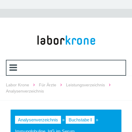
Labor Krone
Für Ärzte
Leistungsverzeichnis
Analysenverzeichnis
Analysenverzeichnis
»
Buchstabe
I
»
Immunglobuline, IgG im Serum