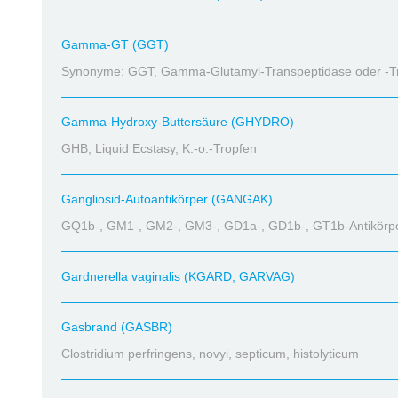
Gamma-GT (GGT)
Synonyme: GGT, Gamma-Glutamyl-Transpeptidase oder -T
Gamma-Hydroxy-Buttersäure (GHYDRO)
GHB, Liquid Ecstasy, K.-o.-Tropfen
Gangliosid-Autoantikörper (GANGAK)
GQ1b-, GM1-, GM2-, GM3-, GD1a-, GD1b-, GT1b-Antikörp
Gardnerella vaginalis (KGARD, GARVAG)
Gasbrand (GASBR)
Clostridium perfringens, novyi, septicum, histolyticum