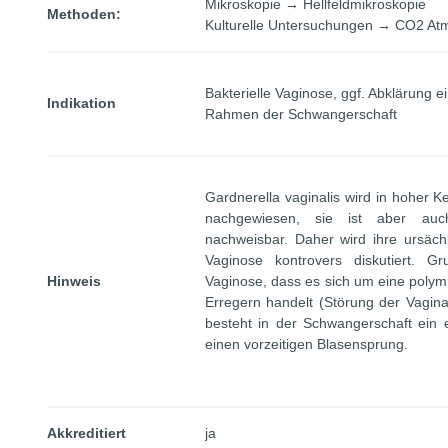
Mikroskopie → Hellfeldmikroskopie
Methoden:
Kulturelle Untersuchungen → CO2 At
Bakterielle Vaginose, ggf. Abklärung 
Indikation
Rahmen der Schwangerschaft
Gardnerella vaginalis wird in hoher K
nachgewiesen, sie ist aber auc
nachweisbar. Daher wird ihre ursächl
Vaginose kontrovers diskutiert. Gru
Hinweis
Vaginose, dass es sich um eine polymi
Erregern handelt (Störung der Vaginal
besteht in der Schwangerschaft ein e
einen vorzeitigen Blasensprung.
Akkreditiert
ja