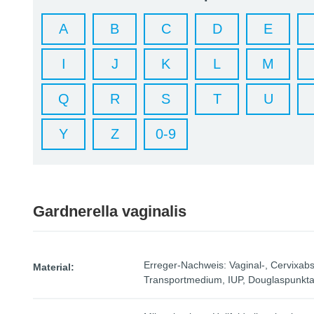
A
B
C
D
E
I
J
K
L
M
Q
R
S
T
U
Y
Z
0-9
Gardnerella vaginalis
Erreger-Nachweis: Vaginal-, Cervixab
Material:
Transportmedium, IUP, Douglaspunkta