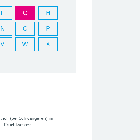
F
G
H
N
O
P
V
W
X
strich (bei Schwangeren) im
t, Fruchtwasser