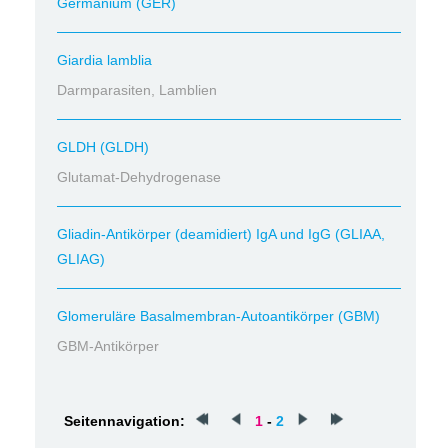
Germanium (GER)
Giardia lamblia
Darmparasiten, Lamblien
GLDH (GLDH)
Glutamat-Dehydrogenase
Gliadin-Antikörper (deamidiert) IgA und IgG (GLIAA,
GLIAG)
Glomeruläre Basalmembran-Autoantikörper (GBM)
GBM-Antikörper
Seitennavigation:
1
-
2