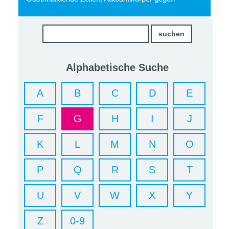
Alphabetische Suche
A
B
C
D
E
F
G
H
I
J
K
L
M
N
O
P
Q
R
S
T
U
V
W
X
Y
Z
0-9