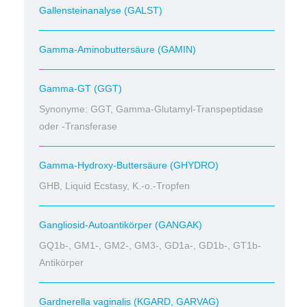
Gallensteinanalyse (GALST)
Gamma-Aminobuttersäure (GAMIN)
Gamma-GT (GGT)
Synonyme: GGT, Gamma-Glutamyl-Transpeptidase
oder -Transferase
Gamma-Hydroxy-Buttersäure (GHYDRO)
GHB, Liquid Ecstasy, K.-o.-Tropfen
Gangliosid-Autoantikörper (GANGAK)
GQ1b-, GM1-, GM2-, GM3-, GD1a-, GD1b-, GT1b-
Antikörper
Gardnerella vaginalis (KGARD, GARVAG)