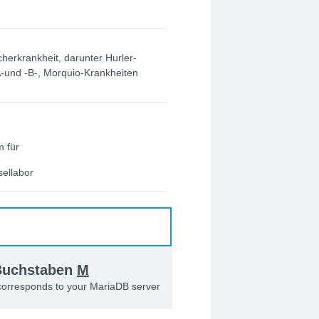
herkrankheit, darunter Hurler-
-A-und -B-, Morquio-Krankheiten
m für
ellabor
 Buchstaben
M
 corresponds to your MariaDB server