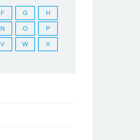
F
G
H
N
O
P
V
W
X