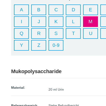
A
B
C
D
E
I
J
K
L
M
Q
R
S
T
U
Y
Z
0-9
Mukopolysaccharide
Material:
20 ml Urin
Referenzbereich
Siehe Befundbericht