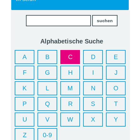
Alphabetische Suche
A
B
C
D
E
F
G
H
I
J
K
L
M
N
O
P
Q
R
S
T
U
V
W
X
Y
Z
0-9