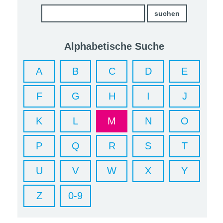
Alphabetische Suche
A
B
C
D
E
F
G
H
I
J
K
L
M
N
O
P
Q
R
S
T
U
V
W
X
Y
Z
0-9