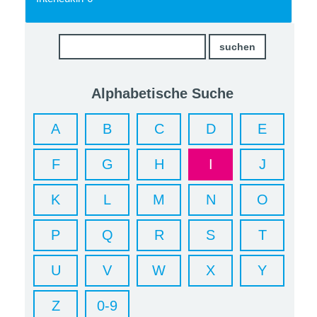
Alphabetische Suche
A
B
C
D
E
F
G
H
I
J
K
L
M
N
O
P
Q
R
S
T
U
V
W
X
Y
Z
0-9