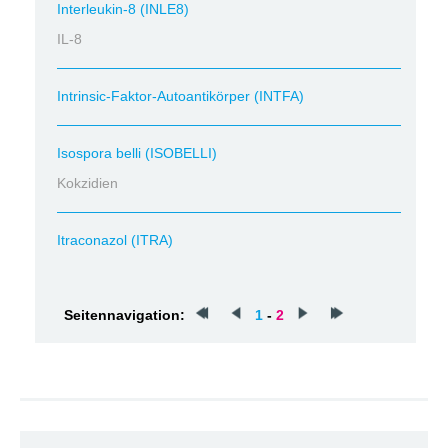
Interleukin-8 (INLE8)
IL-8
Intrinsic-Faktor-Autoantikörper (INTFA)
Isospora belli (ISOBELLI)
Kokzidien
Itraconazol (ITRA)
Seitennavigation:
1
-
2