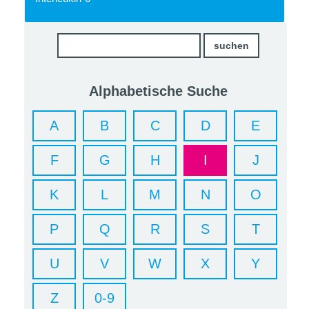
Alphabetische Suche
A
B
C
D
E
F
G
H
I
J
K
L
M
N
O
P
Q
R
S
T
U
V
W
X
Y
Z
0-9