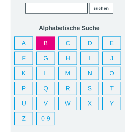
Alphabetische Suche
A
B
C
D
E
F
G
H
I
J
K
L
M
N
O
P
Q
R
S
T
U
V
W
X
Y
Z
0-9