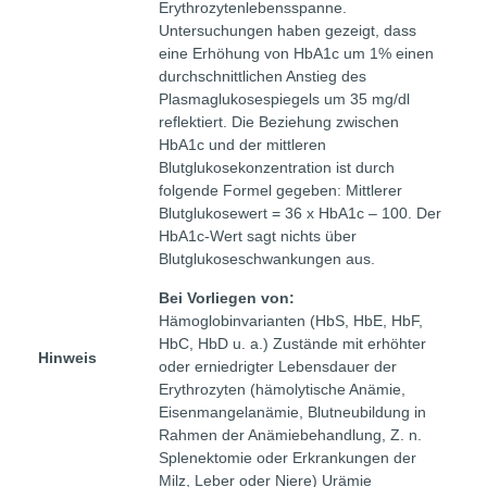
Erythrozytenlebensspanne.
Untersuchungen haben gezeigt, dass
eine Erhöhung von HbA1c um 1% einen
durchschnittlichen Anstieg des
Plasmaglukosespiegels um 35 mg/dl
reflektiert. Die Beziehung zwischen
HbA1c und der mittleren
Blutglukosekonzentration ist durch
folgende Formel gegeben: Mittlerer
Blutglukosewert = 36 x HbA1c – 100. Der
HbA1c-Wert sagt nichts über
Blutglukoseschwankungen aus.
Bei Vorliegen von:
Hämoglobinvarianten (HbS, HbE, HbF,
HbC, HbD u. a.) Zustände mit erhöhter
Hinweis
oder erniedrigter Lebensdauer der
Erythrozyten (hämolytische Anämie,
Eisenmangelanämie, Blutneubildung in
Rahmen der Anämiebehandlung, Z. n.
Splenektomie oder Erkrankungen der
Milz, Leber oder Niere) Urämie