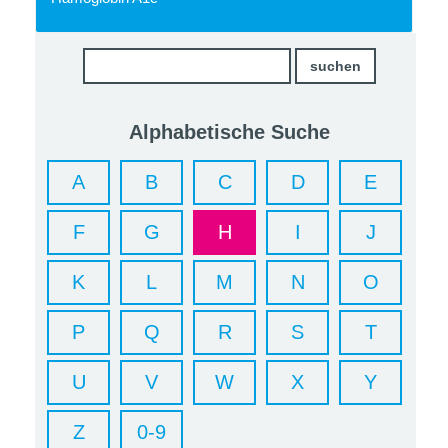
Alphabetische Suche
A
B
C
D
E
F
G
H
I
J
K
L
M
N
O
P
Q
R
S
T
U
V
W
X
Y
Z
0-9