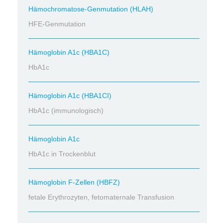
Hämochromatose-Genmutation (HLAH)
HFE-Genmutation
Hämoglobin A1c (HBA1C)
HbA1c
Hämoglobin A1c (HBA1CI)
HbA1c (immunologisch)
Hämoglobin A1c
HbA1c in Trockenblut
Hämoglobin F-Zellen (HBFZ)
fetale Erythrozyten, fetomaternale Transfusion