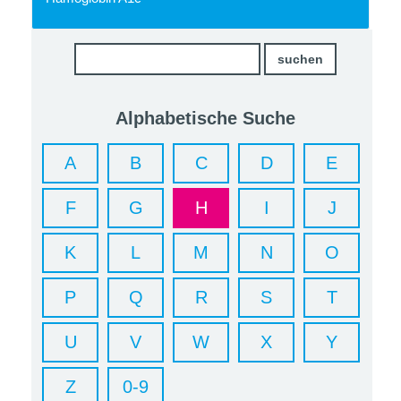
Alphabetische Suche
A
B
C
D
E
F
G
H
I
J
K
L
M
N
O
P
Q
R
S
T
U
V
W
X
Y
Z
0-9