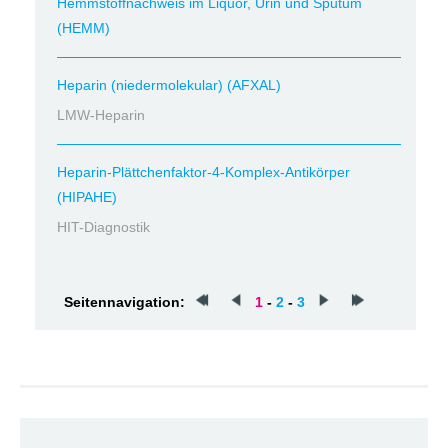
Hemmstoffnachweis im Liquor, Urin und Sputum
(HEMM)
Heparin (niedermolekular) (AFXAL)
LMW-Heparin
Heparin-Plättchenfaktor-4-Komplex-Antikörper
(HIPAHE)
HIT-Diagnostik
Seitennavigation:
1
-
2
-
3