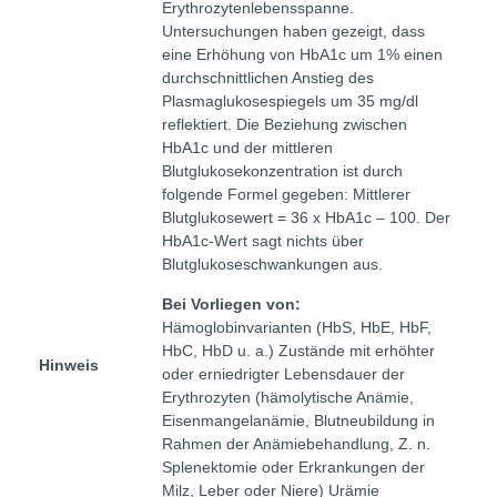
Erythrozytenlebensspanne.
Untersuchungen haben gezeigt, dass
eine Erhöhung von HbA1c um 1% einen
durchschnittlichen Anstieg des
Plasmaglukosespiegels um 35 mg/dl
reflektiert. Die Beziehung zwischen
HbA1c und der mittleren
Blutglukosekonzentration ist durch
folgende Formel gegeben: Mittlerer
Blutglukosewert = 36 x HbA1c – 100. Der
HbA1c-Wert sagt nichts über
Blutglukoseschwankungen aus.
Bei Vorliegen von:
Hämoglobinvarianten (HbS, HbE, HbF,
HbC, HbD u. a.) Zustände mit erhöhter
Hinweis
oder erniedrigter Lebensdauer der
Erythrozyten (hämolytische Anämie,
Eisenmangelanämie, Blutneubildung in
Rahmen der Anämiebehandlung, Z. n.
Splenektomie oder Erkrankungen der
Milz, Leber oder Niere) Urämie