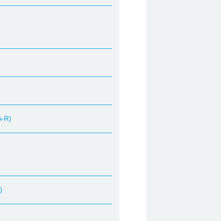
A-R)
)