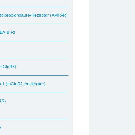
azolpropionsäure-Rezeptor (AMPAR)
ABA-B-R)
(mGluR5)
 1 (mGluR1-Antikörper)
AR)
)