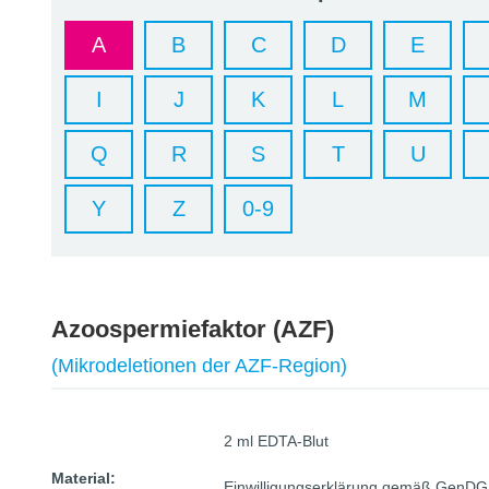
A
B
C
D
E
I
J
K
L
M
Q
R
S
T
U
Y
Z
0-9
Azoospermiefaktor (AZF)
(Mikrodeletionen der AZF-Region)
2 ml EDTA-Blut
Material:
Einwilligungserklärung gemäß GenDG 