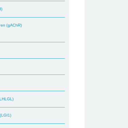
3)
oren (gAChR)
 KLHLGL)
 (LGI1)