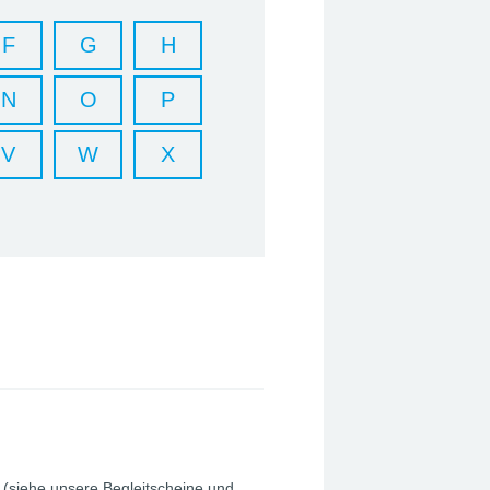
F
G
H
N
O
P
V
W
X
(siehe unsere Begleitscheine und