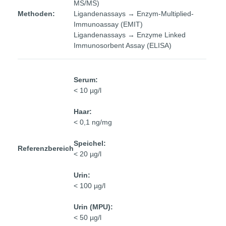
MS/MS)
Methoden:
Ligandenassays → Enzym-Multiplied-
Immunoassay (EMIT)
Ligandenassays → Enzyme Linked
Immunosorbent Assay (ELISA)
Serum:
< 10 µg/l
Haar:
< 0,1 ng/mg
Speichel:
Referenzbereich
< 20 µg/l
Urin:
< 100 µg/l
Urin (MPU):
< 50 µg/l