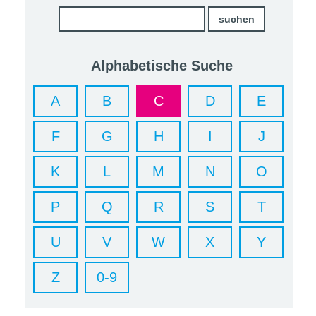
Alphabetische Suche
A
B
C
D
E
F
G
H
I
J
K
L
M
N
O
P
Q
R
S
T
U
V
W
X
Y
Z
0-9