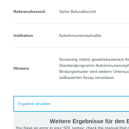
Referenzbereich
Siehe Befundbericht
Indikation
Autoimmunenzephalitis
Screening mittels gewebebasiertem Ass
Standardprogramm Autoimmunenzephali
Hinweis
Bindungsmuster wird weitere Untersuc
zellbasierten Assay veranlasst.
Ergebnis drucken
Weitere Ergebnisse für den
You have an error in your SQL syntax; check the manual that