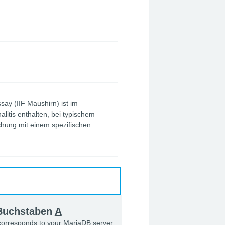
ay (IIF Maushirn) ist im
tis enthalten, bei typischem
hung mit einem spezifischen
 Buchstaben
A
 corresponds to your MariaDB server