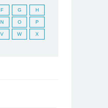
F
G
H
N
O
P
V
W
X