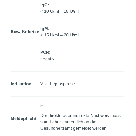
IgG:
< 10 U/ml – 15 U/ml
IgM:
Bew.-Kriterien
< 15 U/ml – 20 U/ml
PCR:
negativ
Indikation
V. a. Leptospirose
ja
Der direkte oder indirekte Nachweis muss
Meldepflicht
vom Labor namentlich an das
Gesundheitsamt gemeldet werden.