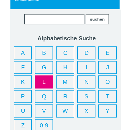
Alphabetische Suche
A
B
C
D
E
F
G
H
I
J
K
L
M
N
O
P
Q
R
S
T
U
V
W
X
Y
Z
0-9