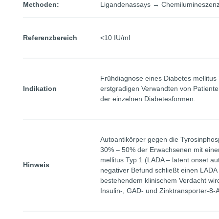
Methoden:
Ligandenassays → Chemilumineszen
Referenzbereich
<10 IU/ml
Frühdiagnose eines Diabetes mellitus
Indikation
erstgradigen Verwandten von Patienten
der einzelnen Diabetesformen.
Autoantikörper gegen die Tyrosinphosp
30% – 50% der Erwachsenen mit einer
mellitus Typ 1 (LADA – latent onset au
Hinweis
negativer Befund schließt einen LADA n
bestehendem klinischem Verdacht wird 
Insulin-, GAD- und Zinktransporter-8-