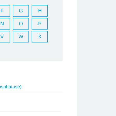
F
G
H
N
O
P
V
W
X
hosphatase)