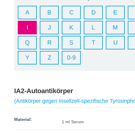
A
B
C
D
E
I
J
K
L
M
Q
R
S
T
U
Y
Z
0-9
IA2-Autoantikörper
(Antikörper gegen Insellzell-spezifische Tyrosinp
Material:
1 ml Serum