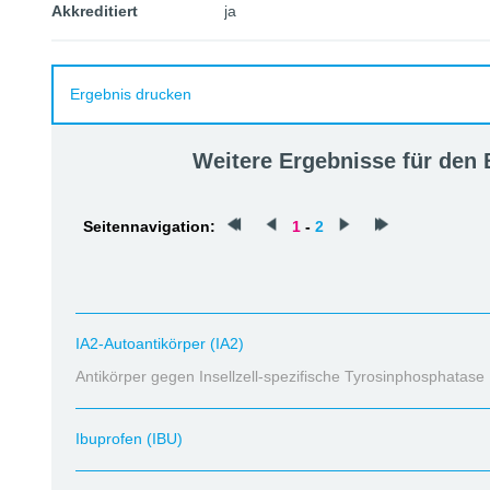
Akkreditiert
ja
Ergebnis drucken
Weitere Ergebnisse für den
Seitennavigation:
1
-
2
IA2-Autoantikörper (IA2)
Antikörper gegen Insellzell-spezifische Tyrosinphosphatase
Ibuprofen (IBU)