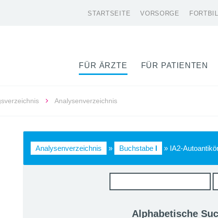
STARTSEITE
VORSORGE
FORTBI
FÜR ÄRZTE
FÜR PATIENTEN
gsverzeichnis
Analysenverzeichnis
Analysenverzeichnis
»
Buchstabe
I
» IA2-Autoantikö
Alphabetische Su