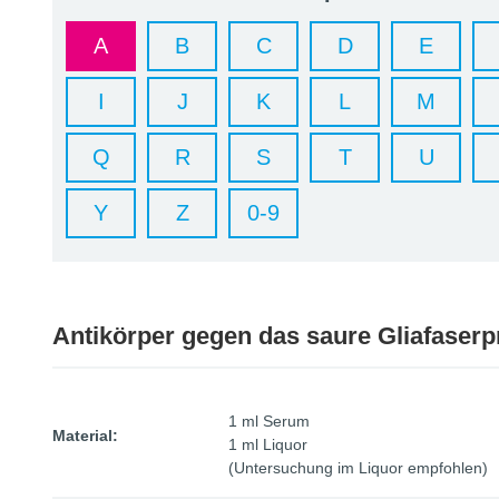
A
B
C
D
E
I
J
K
L
M
Q
R
S
T
U
Y
Z
0-9
Antikörper gegen das saure Gliafaserp
1 ml Serum
Material:
1 ml Liquor
(Untersuchung im Liquor empfohlen)