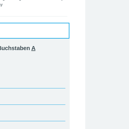
ay
 Buchstaben
A