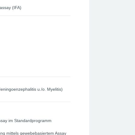
ssay (IFA)
ingoenzephalitis u./o. Myelitis)
Assay im Standardprogramm
ing mittels gewebebasiertem Assay