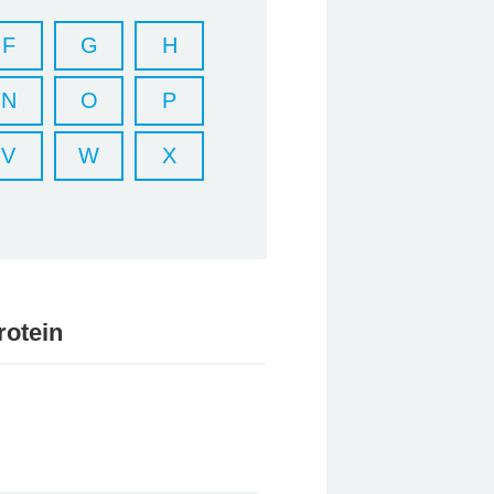
F
G
H
N
O
P
V
W
X
rotein