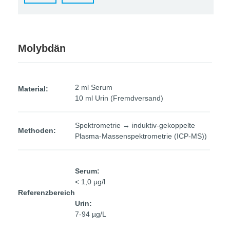
Molybdän
2 ml Serum
Material:
10 ml Urin (Fremdversand)
Spektrometrie → induktiv-gekoppelte
Methoden:
Plasma-Massenspektrometrie (ICP-MS))
Serum:
< 1,0 µg/l
Referenzbereich
Urin:
7-94 µg/L