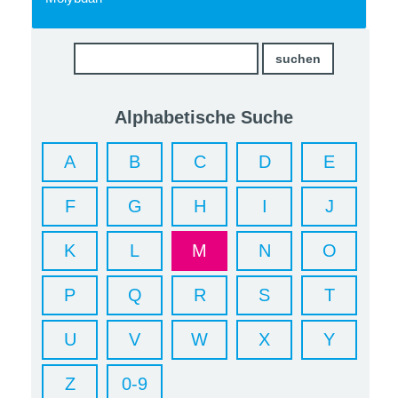
Alphabetische Suche
A
B
C
D
E
F
G
H
I
J
K
L
M
N
O
P
Q
R
S
T
U
V
W
X
Y
Z
0-9