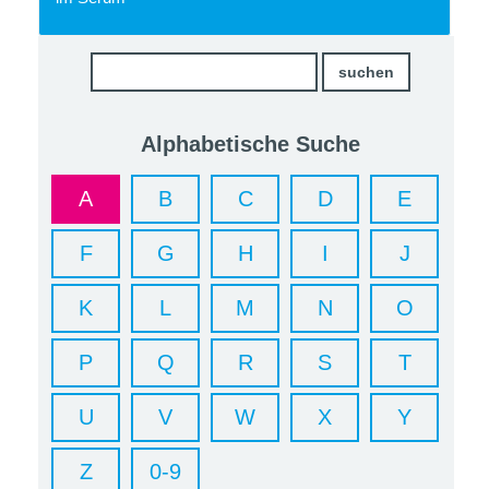
Alphabetische Suche
A
B
C
D
E
F
G
H
I
J
K
L
M
N
O
P
Q
R
S
T
U
V
W
X
Y
Z
0-9