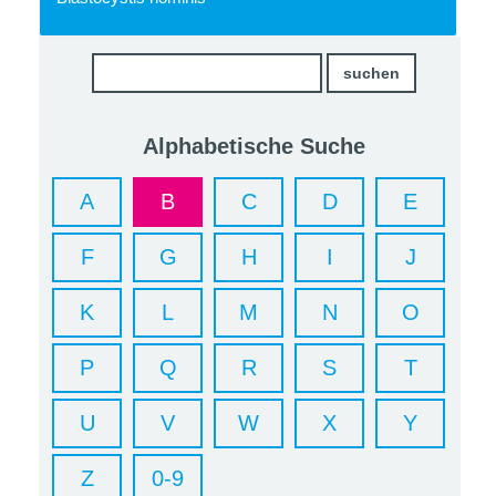
Alphabetische Suche
A
B
C
D
E
F
G
H
I
J
K
L
M
N
O
P
Q
R
S
T
U
V
W
X
Y
Z
0-9