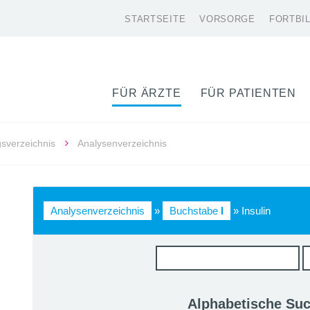
STARTSEITE
VORSORGE
FORTBI
FÜR ÄRZTE
FÜR PATIENTEN
gsverzeichnis
Analysenverzeichnis
Analysenverzeichnis
»
Buchstabe
I
» Insulin
Alphabetische Su