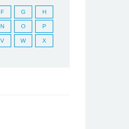
F
G
H
N
O
P
V
W
X