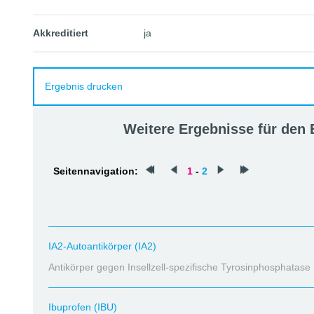
Akkreditiert
ja
Ergebnis drucken
Weitere Ergebnisse für den
Seitennavigation:
1
-
2
IA2-Autoantikörper (IA2)
Antikörper gegen Insellzell-spezifische Tyrosinphosphatase
Ibuprofen (IBU)