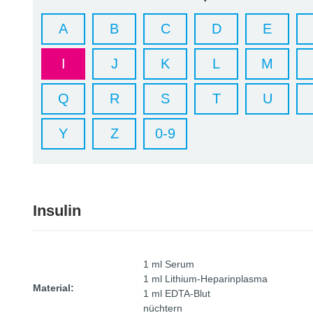
A
B
C
D
E
I
J
K
L
M
Q
R
S
T
U
Y
Z
0-9
Insulin
1 ml Serum
1 ml Lithium-Heparinplasma
Material:
1 ml EDTA-Blut
nüchtern