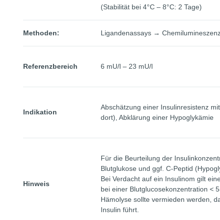
(Stabilität bei 4°C – 8°C: 2 Tage)
Methoden:
Ligandenassays → Chemilumineszen
Referenzbereich
6 mU/l – 23 mU/l
Abschätzung einer Insulinresistenz mi
Indikation
dort), Abklärung einer Hypoglykämie
Für die Beurteilung der Insulinkonzentr
Blutglukose und ggf. C-Peptid (Hypogl
Bei Verdacht auf ein Insulinom gilt ei
Hinweis
bei einer Blutglucosekonzentration < 5
Hämolyse sollte vermieden werden, da
Insulin führt.