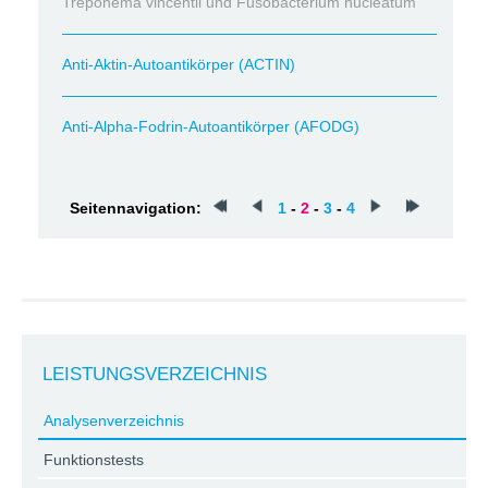
Treponema vincentii und Fusobacterium nucleatum
Anti-Aktin-Autoantikörper (ACTIN)
Anti-Alpha-Fodrin-Autoantikörper (AFODG)
Seitennavigation:
1
-
2
-
3
-
4
LEISTUNGSVERZEICHNIS
Analysenverzeichnis
Funktionstests