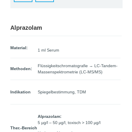
Alprazolam
Material:
1 ml Serum
Flüssigkeitschromatografie → LC-Tandem-
Methoden:
Massenspektrometrie (LC-MS/MS)
Indikation
Spiegelbestimmung, TDM
Alprazolam:
5 µg/l – 50 µg/l, toxisch > 100 µg/l
Ther.-Bereich