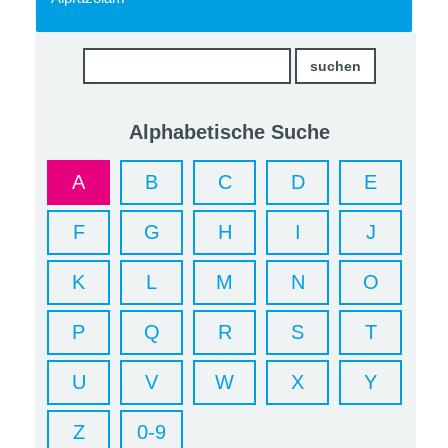
Alphabetische Suche
A
B
C
D
E
F
G
H
I
J
K
L
M
N
O
P
Q
R
S
T
U
V
W
X
Y
Z
0-9