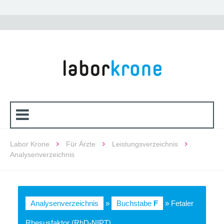
Labor Krone
Für Ärzte
Leistungsverzeichnis
Analysenverzeichnis
Analysenverzeichnis
»
Buchstabe
F
» Fetaler
Rhesusfaktor (RhD-NIPT)