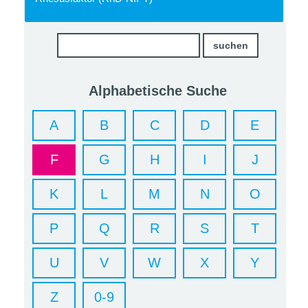
Alphabetische Suche
A
B
C
D
E
F
G
H
I
J
K
L
M
N
O
P
Q
R
S
T
U
V
W
X
Y
Z
0-9