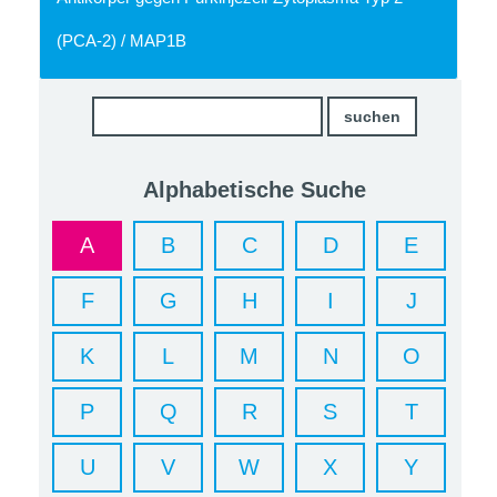
(PCA-2) / MAP1B
Alphabetische Suche
A
B
C
D
E
F
G
H
I
J
K
L
M
N
O
P
Q
R
S
T
U
V
W
X
Y