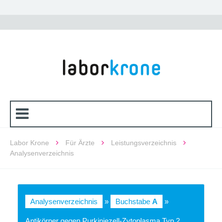
Labor Krone
Für Ärzte
Leistungsverzeichnis
Analysenverzeichnis
Analysenverzeichnis
»
Buchstabe
A
»
Antikörper gegen Purkinjezell-Zytoplasma Typ 2