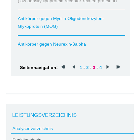
(low-density lipoprotein receptor-related protein 4)
Antikörper gegen Myelin-Oligodendrozyten-
Glykoprotein (MOG)
Antikörper gegen Neurexin-3alpha
Seitennavigation:
1
-
2
-
3
-
4
LEISTUNGSVERZEICHNIS
Analysenverzeichnis
Funktionstests