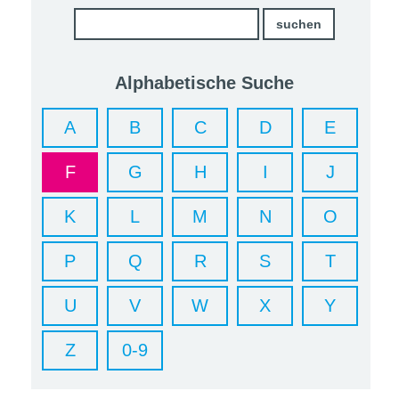
Alphabetische Suche
A
B
C
D
E
F
G
H
I
J
K
L
M
N
O
P
Q
R
S
T
U
V
W
X
Y
Z
0-9