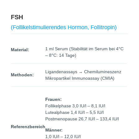
FSH
(Follikelstimulierendes Hormon, Follitropin)
1 ml Serum (Stabilität im Serum bei 4°C
Material:
– 8°C: 14 Tage)
Ligandenassays → Chemilumineszenz
Methoden:
Mikropartikel Immunoassay (CMIA)
Frauen:
Follikelphase 3,0 IU/l – 8,1 IU/l
Lutealphase 1,4 IU/l – 5,5 IU/l
Postmenopause 26,7 IU/l – 133,4 IU/l
Referenzbereich
Männer:
1,0 IU/l – 12,0 IU/l