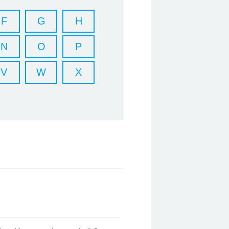
F
G
H
N
O
P
V
W
X