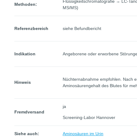
Flüssigkeitschromatografie → LC-Ta
Methoden:
MS/MS)
Referenzbereich
siehe Befundbericht
Indikation
Angeborene oder erworbene Störunge
Nüchternabnahme empfohlen. Nach eine
Hinweis
Aminosäurengehalt des Blutes für meh
ja
Fremdversand
Screening-Labor Hannover
Siehe auch:
Aminosäuren im Urin