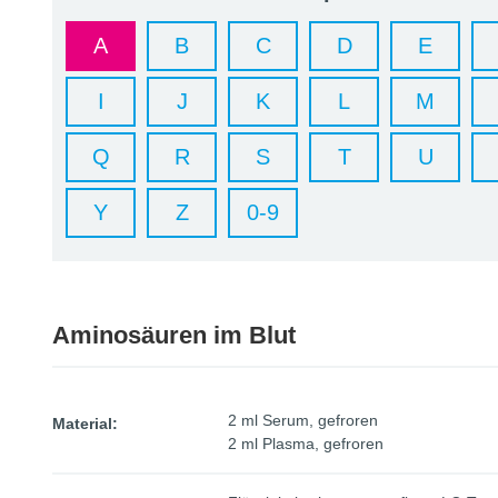
A
B
C
D
E
I
J
K
L
M
Q
R
S
T
U
Y
Z
0-9
Aminosäuren im Blut
2 ml Serum, gefroren
Material:
2 ml Plasma, gefroren