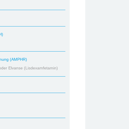
H)
mmung (AMPHR)
oder Elvanse (Lisdexamfetamin)