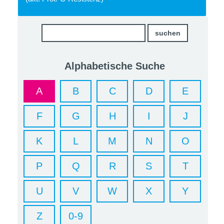
Alphabetische Suche
A
B
C
D
E
F
G
H
I
J
K
L
M
N
O
P
Q
R
S
T
U
V
W
X
Y
Z
0-9