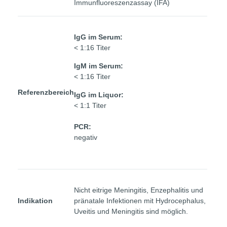
Immunfluoreszenzassay (IFA)
IgG im Serum:
< 1:16 Titer
IgM im Serum:
< 1:16 Titer
Referenzbereich
IgG im Liquor:
< 1:1 Titer
PCR:
negativ
Nicht eitrige Meningitis, Enzephalitis und
Indikation
pränatale Infektionen mit Hydrocephalus,
Uveitis und Meningitis sind möglich.