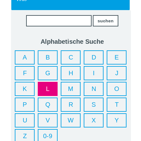
Alphabetische Suche
A
B
C
D
E
F
G
H
I
J
K
L
M
N
O
P
Q
R
S
T
U
V
W
X
Y
Z
0-9