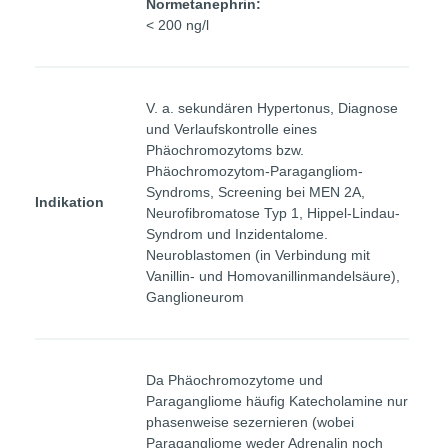
Normetanephrin:
< 200 ng/l
V. a. sekundären Hypertonus, Diagnose
und Verlaufskontrolle eines
Phäochromozytoms bzw.
Phäochromozytom-Paragangliom-
Syndroms, Screening bei MEN 2A,
Indikation
Neurofibromatose Typ 1, Hippel-Lindau-
Syndrom und Inzidentalome.
Neuroblastomen (in Verbindung mit
Vanillin- und Homovanillinmandelsäure),
Ganglioneurom
Da Phäochromozytome und
Paragangliome häufig Katecholamine nur
phasenweise sezernieren (wobei
Paragangliome weder Adrenalin noch