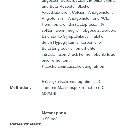
abgesetzt werden. Auch Diuretika, Alpha-
und Beta-Rezeptor-Blocker,
Vasodilatatoren, Calcium-Antagonisten,
Angiotensin-II-Antagonisten und ACE-
Hemmer. Clonidin (Catapressan®)
sollten, wenn möglich, abgesetzt werden.
Eine starke Sympathikusstimulation
durch Hypoglykämie, körperliche
Belastung oder einen erhöhten
intrakranialen Druck können ebenfalls zu
einer erhöhten
Katecholaminausscheidung führen.
Flüssigkeitschromatografie → LC-
Methoden:
Tandem-Massenspektrometrie (LC-
MS/MS)
Metanephrin:
< 90 ng/l
Referenzbereich