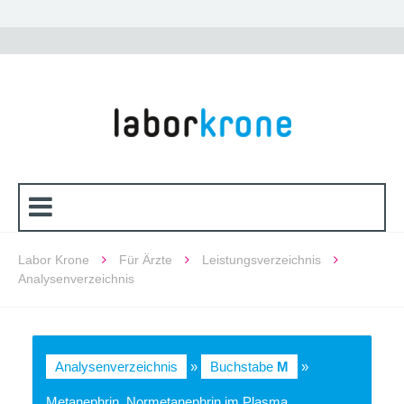
Labor Krone
Für Ärzte
Leistungsverzeichnis
Analysenverzeichnis
Analysenverzeichnis
»
Buchstabe
M
»
Metanephrin, Normetanephrin im Plasma