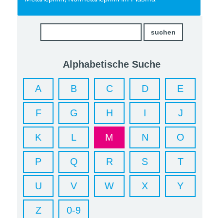
Alphabetische Suche
A
B
C
D
E
F
G
H
I
J
K
L
M
N
O
P
Q
R
S
T
U
V
W
X
Y
Z
0-9