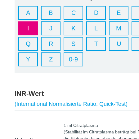
A
B
C
D
E
I
J
K
L
M
Q
R
S
T
U
Y
Z
0-9
INR-Wert
(International Normalisierte Ratio, Quick-Test)
1 ml Citratplasma
(Stabilität im Citratplasma beträgt be
die Blutprobe kann abends abgenomm