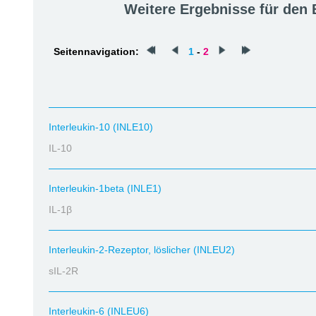
Weitere Ergebnisse für den
Seitennavigation:
1
-
2
Interleukin-10 (INLE10)
IL-10
Interleukin-1beta (INLE1)
IL-1β
Interleukin-2-Rezeptor, löslicher (INLEU2)
sIL-2R
Interleukin-6 (INLEU6)