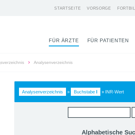
STARTSEITE
VORSORGE
FORTBI
FÜR ÄRZTE
FÜR PATIENTEN
gsverzeichnis
Analysenverzeichnis
Analysenverzeichnis
»
Buchstabe
I
» INR-Wert
Alphabetische Su