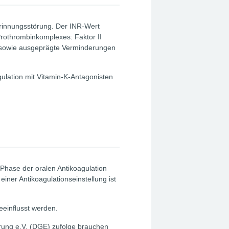
rinnungsstörung. Der INR-Wert
Prothrombinkomplexes: Faktor II
X sowie ausgeprägte Verminderungen
ulation mit Vitamin-K-Antagonisten
g
 Phase der oralen Antikoagulation
einer Antikoagulationseinstellung ist
eeinflusst werden.
rung e.V. (DGE) zufolge brauchen