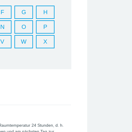
F
G
H
N
O
P
V
W
X
i Raumtemperatur 24 Stunden, d. h.
en und am nächsten Tag zur