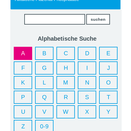
Alphabetische Suche
A
B
C
D
E
F
G
H
I
J
K
L
M
N
O
P
Q
R
S
T
U
V
W
X
Y
Z
0-9