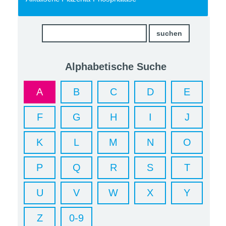
Alphabetische Suche
A
B
C
D
E
F
G
H
I
J
K
L
M
N
O
P
Q
R
S
T
U
V
W
X
Y
Z
0-9