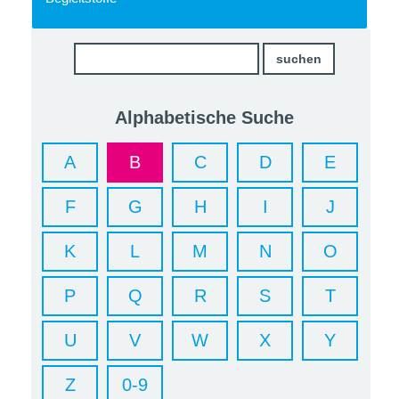
Alphabetische Suche
A
B
C
D
E
F
G
H
I
J
K
L
M
N
O
P
Q
R
S
T
U
V
W
X
Y
Z
0-9