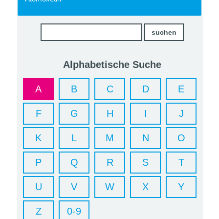
Alphabetische Suche
A
B
C
D
E
F
G
H
I
J
K
L
M
N
O
P
Q
R
S
T
U
V
W
X
Y
Z
0-9