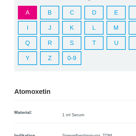
A
B
C
D
E
I
J
K
L
M
Q
R
S
T
U
Y
Z
0-9
Atomoxetin
Material:
1 ml Serum
Indikation
Spiegelbestimmung, TDM