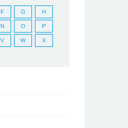
F
G
H
N
O
P
V
W
X