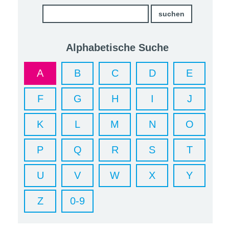
Alphabetische Suche
A
B
C
D
E
F
G
H
I
J
K
L
M
N
O
P
Q
R
S
T
U
V
W
X
Y
Z
0-9