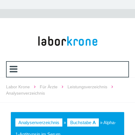
Labor Krone
Für Ärzte
Leistungsverzeichnis
Analysenverzeichnis
Analysenverzeichnis
»
Buchstabe
A
» Alpha-
1-Antitrypsin im Serum