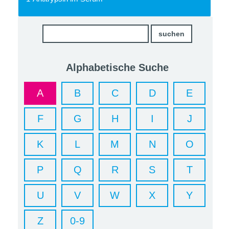
Alphabetische Suche
A
B
C
D
E
F
G
H
I
J
K
L
M
N
O
P
Q
R
S
T
U
V
W
X
Y
Z
0-9