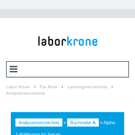
Labor Krone
Für Ärzte
Leistungsverzeichnis
Analysenverzeichnis
Analysenverzeichnis
»
Buchstabe
A
» Alpha-
1-Antitrypsin im Serum