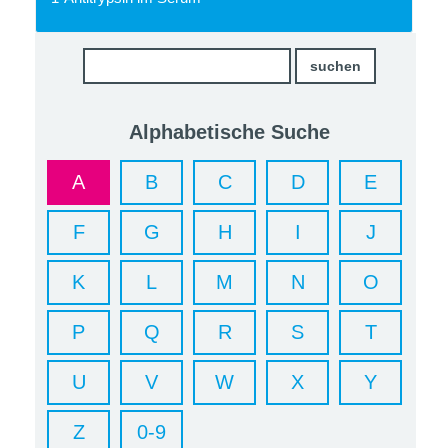
Alphabetische Suche
A
B
C
D
E
F
G
H
I
J
K
L
M
N
O
P
Q
R
S
T
U
V
W
X
Y
Z
0-9