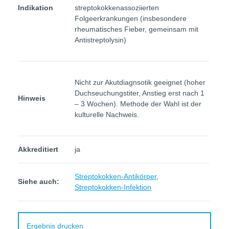
Indikation
streptokokkenassoziierten
Folgeerkrankungen (insbesondere
rheumatisches Fieber, gemeinsam mit
Antistreptolysin)
Nicht zur Akutdiagnsotik geeignet (hoher
Duchseuchungstiter, Anstieg erst nach 1
Hinweis
– 3 Wochen). Methode der Wahl ist der
kulturelle Nachweis.
Akkreditiert
ja
Streptokokken-Antikörper
,
Siehe auch:
Streptokokken-Infektion
Ergebnis drucken