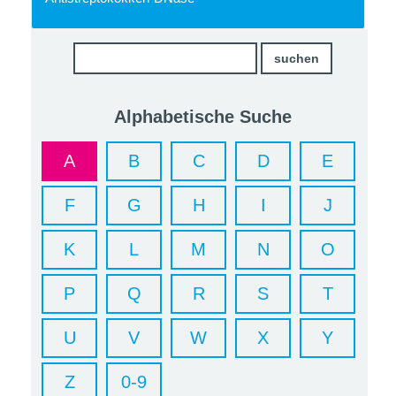
Alphabetische Suche
A
B
C
D
E
F
G
H
I
J
K
L
M
N
O
P
Q
R
S
T
U
V
W
X
Y
Z
0-9