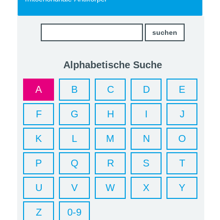
Alphabetische Suche
A
B
C
D
E
F
G
H
I
J
K
L
M
N
O
P
Q
R
S
T
U
V
W
X
Y
Z
0-9