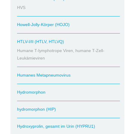
HVS
Howell-Jolly-Körper (HOJO)
HTLV-I/II (HTLV, HTLVQ)
Humane T-lymphotrope Viren, humane T-Zell-
Leukämieviren
Humanes Metapneumovirus
Hydromorphon
hydromorphon (HIP)
Hydroxyprolin, gesamt im Urin (HYPRU1)