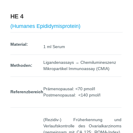
HE 4
(Humanes Epididymisprotein)
Material:
1 ml Serum
Ligandenassays → Chemilumineszenz
Methoden:
Mikropartikel Immunoassay (CMIA)
Prämenopausal: <70 pmol/l
Referenzbereich
Postmenopausal: <140 pmol/l
(Rezidiv-) Früherkennung und
Verlaufskontrolle des Ovarialkarzinoms
(gemeinsam mit CA 125; ROMA-Index).