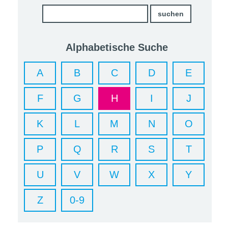
Alphabetische Suche
A
B
C
D
E
F
G
H
I
J
K
L
M
N
O
P
Q
R
S
T
U
V
W
X
Y
Z
0-9