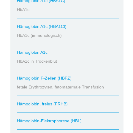
Hämoglobin A1c (HBA1C)
HbA1c
Hämoglobin A1c (HBA1CI)
HbA1c (immunologisch)
Hämoglobin A1c
HbA1c in Trockenblut
Hämoglobin F-Zellen (HBFZ)
fetale Erythrozyten, fetomaternale Transfusion
Hämoglobin, freies (FRHB)
Hämoglobin-Elektrophorese (HBL)