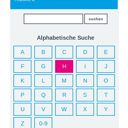
Alphabetische Suche
A
B
C
D
E
F
G
H
I
J
K
L
M
N
O
P
Q
R
S
T
U
V
W
X
Y
Z
0-9