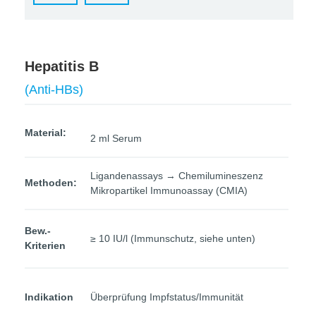
Hepatitis B
(Anti-HBs)
Material:
2 ml Serum
Ligandenassays → Chemilumineszenz
Methoden:
Mikropartikel Immunoassay (CMIA)
Bew.-
≥ 10 IU/l (Immunschutz, siehe unten)
Kriterien
Indikation
Überprüfung Impfstatus/Immunität